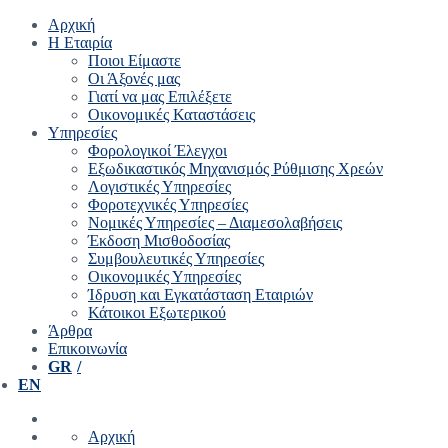
Αρχική
Η Εταιρία
Ποιοι Είμαστε
Οι Άξονές μας
Γιατί να μας Επιλέξετε
Οικονομικές Καταστάσεις
Υπηρεσίες
Φορολογικοί Έλεγχοι
Εξωδικαστικός Μηχανισμός Ρύθμισης Χρεών
Λογιστικές Υπηρεσίες
Φοροτεχνικές Υπηρεσίες
Νομικές Υπηρεσίες – Διαμεσολαβήσεις
Έκδοση Μισθοδοσίας
Συμβουλευτικές Υπηρεσίες
Οικονομικές Υπηρεσίες
Ίδρυση και Εγκατάσταση Εταιριών
Κάτοικοι Εξωτερικού
Άρθρα
Επικοινωνία
GR
EN
Αρχική