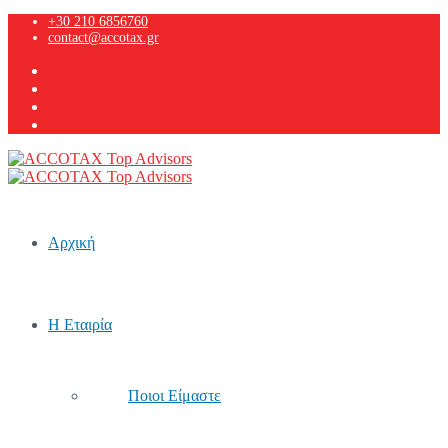
+30 210 6856760
contact@accotax.gr
Αρχική
Η Εταιρία
Ποιοι Είμαστε