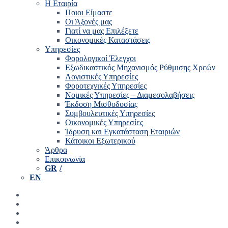
Η Εταιρία
Ποιοι Είμαστε
Οι Άξονές μας
Γιατί να μας Επιλέξετε
Οικονομικές Καταστάσεις
Υπηρεσίες
Φορολογικοί Έλεγχοι
Εξωδικαστικός Μηχανισμός Ρύθμισης Χρεών
Λογιστικές Υπηρεσίες
Φοροτεχνικές Υπηρεσίες
Νομικές Υπηρεσίες – Διαμεσολαβήσεις
Έκδοση Μισθοδοσίας
Συμβουλευτικές Υπηρεσίες
Οικονομικές Υπηρεσίες
Ίδρυση και Εγκατάσταση Εταιριών
Κάτοικοι Εξωτερικού
Άρθρα
Επικοινωνία
GR
EN